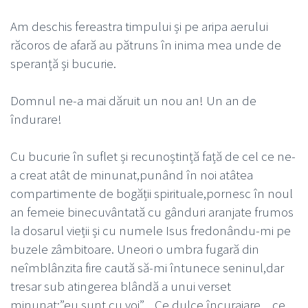
Am deschis fereastra timpului și pe aripa aerului
răcoros de afară au pătruns în inima mea unde de
speranță și bucurie.
Domnul ne-a mai dăruit un nou an! Un an de
îndurare!
Cu bucurie în suflet și recunoștință față de cel ce ne-
a creat atât de minunat,punând în noi atâtea
compartimente de bogății spirituale,pornesc în noul
an femeie binecuvântată cu gânduri aranjate frumos
la dosarul vieții și cu numele Isus fredonându-mi pe
buzele zâmbitoare. Uneori o umbra fugară din
neîmblânzita fire caută să-mi întunece seninul,dar
tresar sub atingerea blândă a unui verset
minunat:”eu sunt cu voi”…Ce dulce încurajare…ce