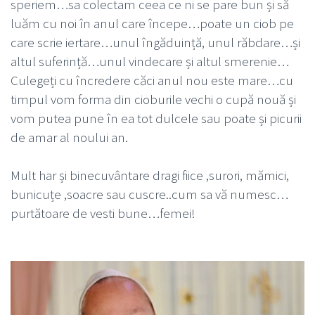
speriem…sa colectam ceea ce ni se pare bun și să
luăm cu noi în anul care începe…poate un ciob pe
care scrie iertare…unul îngăduință, unul răbdare…și
altul suferință…unul vindecare și altul smerenie…
Culegeți cu încredere căci anul nou este mare…cu
timpul vom forma din cioburile vechi o cupă nouă și
vom putea pune în ea tot dulcele sau poate și picurii
de amar al noului an.
Mult har și binecuvântare dragi fiice ,surori, mămici,
bunicuțe ,soacre sau cuscre..cum sa vă numesc…
purtătoare de vesti bune…femei!