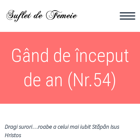
Gând de început
de an (Nr.54)
Dragi surori…roabe a celui mai iubit Stăpân Isus
Hristos