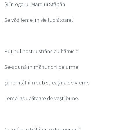
Și în ogorul Marelui Stăpân
Se văd femei în vie lucrătoare!
Puținul nostru strâns cu hărnicie
Se-adună în mănunchi pe urme
Și ne-ntâlnim sub streașina de vreme
Femei aducătoare de vești bune.
Cu mâinile bătătorite de speranță,