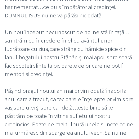
har nemeritat…ce puls îmbătător al credinței.
DOMNUL ISUS nu ne va părăsi niciodată.
Un nou început necunoscut de noi ne stă în față…
sa intrăm cu încredere în el cu avântul unor
lucrătoare cu ziua,care strâng cu hărnicie spice din
lanul bogatului nostru Stăpân și mai apoi, spre seară
fac socoteli sfinte la picioarele celor care ne pot fi
mentori ai credinței.
Pășind pragul noului an mai privim odată înapoi la
anul care a trecut, ca fecioarele înțelepte privim spre
vas,spre ulei și spre candelă…este bine să le
păstrăm pe toate în vitrina sufletului nostru
credincios. Poate ne mai tulbură unele sunete ce ne
mai urmăresc din spargerea anului vechi.Sa nu ne