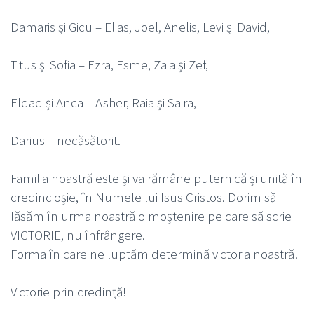
Damaris și Gicu – Elias, Joel, Anelis, Levi și David,
Titus și Sofia – Ezra, Esme, Zaia și Zef,
Eldad și Anca – Asher, Raia și Saira,
Darius – necăsătorit.
Familia noastră este și va rămâne puternică și unită în
credincioșie, în Numele lui Isus Cristos. Dorim să
lăsăm în urma noastră o moștenire pe care să scrie
VICTORIE, nu înfrângere.
Forma în care ne luptăm determină victoria noastră!
Victorie prin credință!