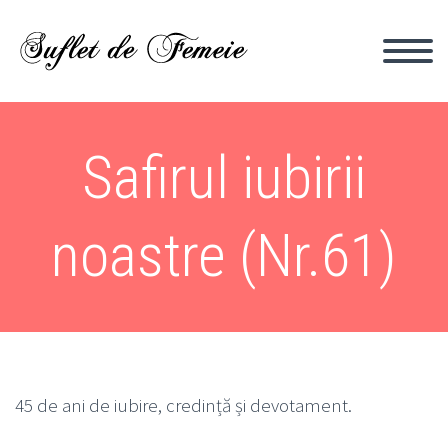
Safirul iubirii
noastre (Nr.61)
45 de ani de iubire, credință și devotament.