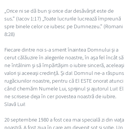
„Orice ni se dă bun și orice dar desăvârșit este de
sus.” (Iacov 1:17) „Toate lucrurile lucrează împreună
spre binele celor ce iubesc pe Dumnezeu.” (Romani
8:28)
Fiecare dintre noi s-a smerit înaintea Domnului și a
cerut călăuzire în alegerile noastre, în așa fel încât să
ne întâlnim și să împărtășim o iubire sinceră, aceleași
valori și aceeași credință. Și da! Domnul ne-a răspuns
rugăciunilor noastre, pentru că El ESTE onorat atunci
când chemăm Numele Lui, sprijinul și ajutorul Lui! El
ne scrisese deja în cer povestea noastră de iubire.
Slavă Lui!
20 septembrie 1980 a fost cea mai specială zi din viața
noastră. A fost ziua în care am devenit soț și soție. Un