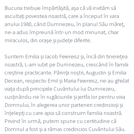
Bucuria trebuie împărtășită, așa că vă invităm să
ascultați povestea noastră, care a început în vara
anului 1980, când Dumnezeu, în planul Său măreț,
ne-a adus împreună într-un mod minunat, chiar
miraculos, din orașe și județe diferite.
Suntem Emilia și Iacob Feiereisz și, încă din tinerețea
noastră, L-am iubit pe Dumnezeu, crescând în familii
creștine practicante. Părinții noștri, Augustin și Emilia
Decean, respectiv Emil și Maria Feiereisz, ne-au ghidat
viața după principiile Cuvântului lui Dumnezeu,
susținându-ne în rugăciunile și jertfa lor pentru voia
Domnului, în alegerea unor parteneri credincioși și
înțelepți cu care apoi să construim familia noastră.
Privind în urmă, putem spune cu certitudine că
Domnul a fost și a rămas credincios Cuvântului Său.