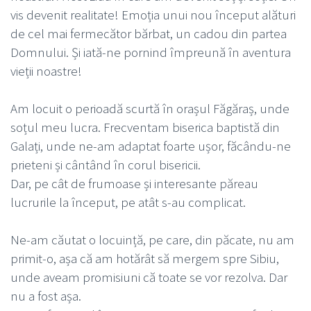
vis devenit realitate! Emoția unui nou început alături
de cel mai fermecător bărbat, un cadou din partea
Domnului. Și iată-ne pornind împreună în aventura
vieții noastre!
Am locuit o perioadă scurtă în orașul Făgăraș, unde
soțul meu lucra. Frecventam biserica baptistă din
Galați, unde ne-am adaptat foarte ușor, făcându-ne
prieteni și cântând în corul bisericii.
Dar, pe cât de frumoase și interesante păreau
lucrurile la început, pe atât s-au complicat.
Ne-am căutat o locuință, pe care, din păcate, nu am
primit-o, așa că am hotărât să mergem spre Sibiu,
unde aveam promisiuni că toate se vor rezolva. Dar
nu a fost așa.