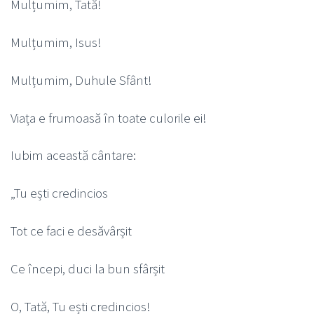
Mulțumim, Tată!
Mulțumim, Isus!
Mulțumim, Duhule Sfânt!
Viața e frumoasă în toate culorile ei!
Iubim această cântare:
„Tu ești credincios
Tot ce faci e desăvârșit
Ce începi, duci la bun sfârșit
O, Tată, Tu ești credincios!