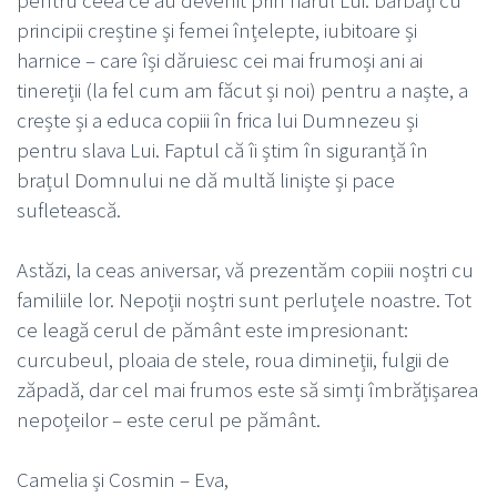
principii creștine și femei înțelepte, iubitoare și
harnice – care își dăruiesc cei mai frumoși ani ai
tinereții (la fel cum am făcut și noi) pentru a naște, a
crește și a educa copiii în frica lui Dumnezeu și
pentru slava Lui. Faptul că îi știm în siguranță în
brațul Domnului ne dă multă liniște și pace
sufletească.
Astăzi, la ceas aniversar, vă prezentăm copiii noștri cu
familiile lor. Nepoții noștri sunt perluțele noastre. Tot
ce leagă cerul de pământ este impresionant:
curcubeul, ploaia de stele, roua dimineții, fulgii de
zăpadă, dar cel mai frumos este să simți îmbrățișarea
nepoțeilor – este cerul pe pământ.
Camelia și Cosmin – Eva,