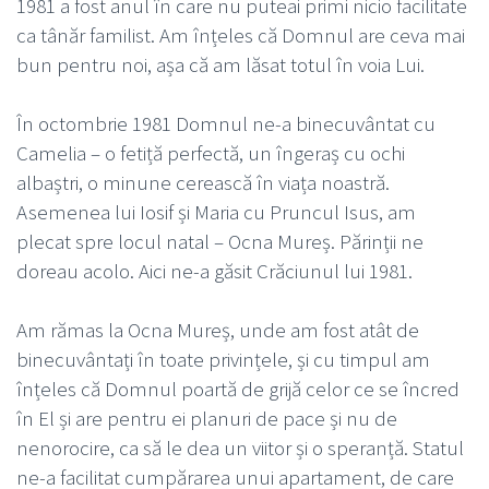
1981 a fost anul în care nu puteai primi nicio facilitate
ca tânăr familist. Am înțeles că Domnul are ceva mai
bun pentru noi, așa că am lăsat totul în voia Lui.
În octombrie 1981 Domnul ne-a binecuvântat cu
Camelia – o fetiță perfectă, un îngeraș cu ochi
albaștri, o minune cerească în viața noastră.
Asemenea lui Iosif și Maria cu Pruncul Isus, am
plecat spre locul natal – Ocna Mureș. Părinții ne
doreau acolo. Aici ne-a găsit Crăciunul lui 1981.
Am rămas la Ocna Mureș, unde am fost atât de
binecuvântați în toate privințele, și cu timpul am
înțeles că Domnul poartă de grijă celor ce se încred
în El și are pentru ei planuri de pace și nu de
nenorocire, ca să le dea un viitor și o speranță. Statul
ne-a facilitat cumpărarea unui apartament, de care