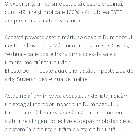
O experiență unică și irepetabilă despre credință,
curaj, dăruire și implicare 100%, căci iubirea ESTE
despre reciprocitate și susținere.
Această poveste este o mărturie despre Dumnezeul
nostru Iehova-Iire și Mântuitorul nostru Isus Cristos,
Yeshua – care poate transforma această vale a
umbrei morții într-un Eden.
El este Domn peste ziua de ieri, Stăpân peste ziua de
azi și Suveran peste ziua de mâine.
Astăzi ne aflăm în valea aceasta, unde, iată, ridicăm
un steag al încrederii noastre în Dumnezeul lui
Israel, care dă fericirea adevărată. Cu Dumnezeu
alături ne atingem obiectivele, depășim obstacolele,
creștem în credință și trăim o viață de biruință.