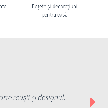
nte
Rețete și decorațiuni
pentru casă
arte reușit și designul.