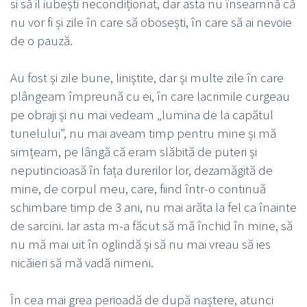
si să il iubești necondiționat, dar asta nu înseamnă că
nu vor fi și zile în care să obosești, în care să ai nevoie
de o pauză.
Au fost și zile bune, liniștite, dar și multe zile în care
plângeam împreună cu ei, în care lacrimile curgeau
pe obraji și nu mai vedeam „lumina de la capătul
tunelului”, nu mai aveam timp pentru mine și mă
simțeam, pe lângă că eram slăbită de puteri și
neputincioasă în fața durerilor lor, dezamăgită de
mine, de corpul meu, care, fiind într-o continuă
schimbare timp de 3 ani, nu mai arăta la fel ca înainte
de sarcini. Iar asta m-a făcut să mă închid în mine, să
nu mă mai uit în oglindă și să nu mai vreau să ies
nicăieri să mă vadă nimeni.
În cea mai grea perioadă de după naștere, atunci