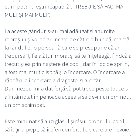
cum pot? Tu ești incapabilă”. „TREBUIE SĂ FACI MAI
MULT ȘI MAI MULT”.
La aceste gânduri s-au mai adăugat și anumite
reproșuri și vorbe aruncate de către o bunică, mamă
la randul ei, o persoană care se presupune că ar
trebui să îți fie alături moral și să te înțeleagă, fiindcă a
trecut și ea prin naștere de copii, dar în loc de sprijin,
a fost mai mult o ispită și o încercare. O încercare a
răbdării, o încercare a dragostei și a iertării.
Dumnezeu mi-a dat forță să pot trece peste tot ce s-
a întâmplat în perioada aceea și să devin un om nou,
un om schimbat.
Este minunat să auzi glasul și râsul propriului copil,
să îl ții la piept, să îi oferi confortul de care are nevoie