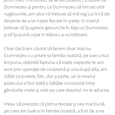
Dumnezeu și pentru ca Dumnezeu să îmi asculte
rugăciunile, am știut că trebuie să mă rog Lui încă de
dinainte de a se naște fiecare în parte. O mamă
trebuie să își aplece genunchii în fața lui Dumnezeu
și să își pună copiii în Mâna Lui ocrotitoare.
Chiar dacă am căutat să facem doar Voia lui
Dumnezeu cu privire la familia noastră, pe parcursul
timpului, datorită faptului că toate nașterile le-am
avut prin operație de cezariană și una după alta, am
slăbit ca putere, fizic, dar și psihic, iar la nivelul
psihicului a fost dată o bătălie constantă între
gândurile mele și cele pe care diavolul mi le aducea.
Vreau să precizez că prima decizie și cea mai bună,
pe care am luat-o în familia noastră, a fost de a ne