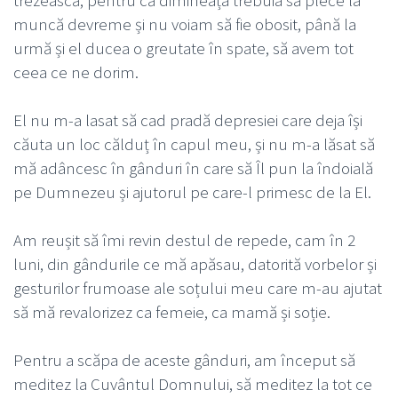
muncă devreme și nu voiam să fie obosit, până la
urmă și el ducea o greutate în spate, să avem tot
ceea ce ne dorim.
El nu m-a lasat să cad pradă depresiei care deja își
căuta un loc călduț în capul meu, și nu m-a lăsat să
mă adâncesc în gânduri în care să Îl pun la îndoială
pe Dumnezeu și ajutorul pe care-l primesc de la El.
Am reușit să îmi revin destul de repede, cam în 2
luni, din gândurile ce mă apăsau, datorită vorbelor și
gesturilor frumoase ale soțului meu care m-au ajutat
să mă revalorizez ca femeie, ca mamă și soție.
Pentru a scăpa de aceste gânduri, am început să
meditez la Cuvântul Domnului, să meditez la tot ce