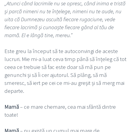
„Atunci când lacrimile nu se opresc, când inima e tristă
și parcă nimeni nu te înțelege, nimeni nu te aude, nu
uita că Dumnezeu ascultă fiecare rugaciune, vede
fiecare lacrimă și cunoaște fiecare gând al tău de
mamă. El e lângă tine, mereu.”
Este greu la început să te autoconvingi de aceste
lucruri. Mie mi-a luat ceva timp până să înțeleg că tot
ceea ce trebuie să fac este doar să mă pun pe
genunchi și să Îi cer ajutorul. Să plâng, să mă
smeresc, să iert pe cei ce mi-au greșit și să merg mai
departe.
Mamă
– ce mare chemare, cea mai sfântă dintre
toate!
Mamă
– nu există un cumul mai mare de