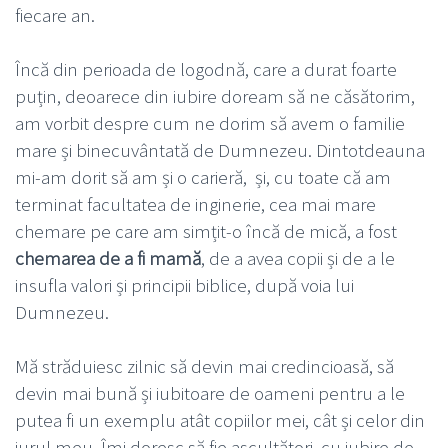
fiecare an.
Încă din perioada de logodnă, care a durat foarte
puțin, deoarece din iubire doream să ne căsătorim,
am vorbit despre cum ne dorim să avem o familie
mare și binecuvântată de Dumnezeu. Dintotdeauna
mi-am dorit să am și o carieră, și, cu toate că am
terminat facultatea de inginerie, cea mai mare
chemare pe care am simțit-o încă de mică, a fost
chemarea de a fi mamă
, de a avea copii și de a le
insufla valori și principii biblice, după voia lui
Dumnezeu.
Mă străduiesc zilnic să devin mai credincioasă, să
devin mai bună și iubitoare de oameni pentru a le
putea fi un exemplu atât copiilor mei, cât și celor din
jurul meu. Îmi doresc să fie ascultători, cu iubire de