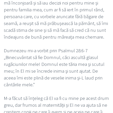
mă înconjoară și să iau decizii noi pentru mine și
pentru familia mea, cum ar fi să iert în primul rând,
persoana care, cu vorbele aruncate fără băgare de
seamă, a reușit să mă prăbușească la pământ, să îmi
scadă stima de sine și să mă facă să cred că nu sunt
îndeajuns de bună pentru măreața mea chemare.
Dumnezeu mi-a vorbit prin Psalmul 28:6-7
„Binecuvântat să fie Domnul, căci ascultă glasul
rugăciunilor mele! Domnul este tăria mea şi scutul
meu; în El mi se încrede inima şi sunt ajutat. De
aceea îmi este plină de veselie inima şi-L laud prin
cântările mele.”
M-a făcut să înțeleg că El va fi cu mine pe acest drum
greu, dar frumos al maternității și El ne va ajuta să ne
creștem copiii pe care îi avem și pe aceia pe care îi