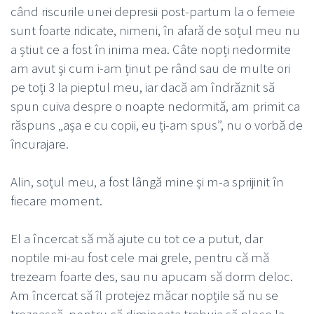
când riscurile unei depresii post-partum la o femeie
sunt foarte ridicate, nimeni, în afară de soțul meu nu
a știut ce a fost în inima mea. Câte nopți nedormite
am avut și cum i-am ținut pe rând sau de multe ori
pe toți 3 la pieptul meu, iar dacă am îndrăznit să
spun cuiva despre o noapte nedormită, am primit ca
răspuns „așa e cu copii, eu ți-am spus”, nu o vorbă de
încurajare.
Alin, soțul meu, a fost lângă mine și m-a sprijinit în
fiecare moment.
El a încercat să mă ajute cu tot ce a putut, dar
noptile mi-au fost cele mai grele, pentru că mă
trezeam foarte des, sau nu apucam să dorm deloc.
Am încercat să îl protejez măcar nopțile să nu se
trezească, pentru că dimineața trebuia să plece la