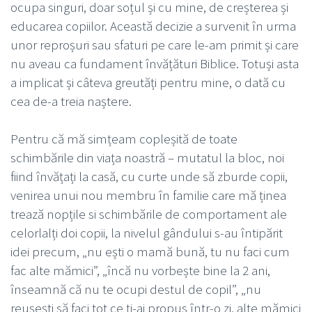
ocupa singuri, doar soțul și cu mine, de creșterea și
educarea copiilor. Această decizie a survenit în urma
unor reproșuri sau sfaturi pe care le-am primit și care
nu aveau ca fundament învățături Biblice. Totuși asta
a implicat și câteva greutăți pentru mine, o dată cu
cea de-a treia naștere.
Pentru că mă simțeam copleșită de toate
schimbările din viața noastră – mutatul la bloc, noi
fiind învățați la casă, cu curte unde să zburde copii,
venirea unui nou membru în familie care mă ținea
trează nopțile si schimbările de comportament ale
celorlalți doi copii, la nivelul gândului s-au întipărit
idei precum, „nu ești o mamă bună, tu nu faci cum
fac alte mămici”, „încă nu vorbește bine la 2 ani,
înseamnă că nu te ocupi destul de copil”, „nu
reușești să faci tot ce ți-ai propus într-o zi, alte mămici