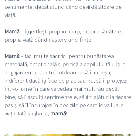
sentimente, decât atunci când devii dătătoare de
viață.
Mamă
– îți jertfești propriul corp, propria sănătate,
propria viață dând naștere unei ființe.
Mamă
– faci multe sacrificii pentru bunăstarea
materială, emoțională și psihică a copilului tău. Îți iei
angajamentul pentru totdeauna să îl iubești,
indiferent dacă îți face pe plac sau nu, să îl protejezi
într-o lume în care va vedea mai mult rău decât
bine, să îi asculți sentimentele, să îi fii alături la fiecare
pas și să îl încurajezi în deciziile pe care le va lua in
viața. Iată slujba ta,
mamă
!