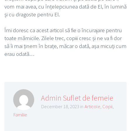
vom mai avea, cu înțelepciunea dată de El, în lumină
și cu dragoste pentru El.
Îmi doresc ca acest articol să fie o încurajare pentru
toate mămicile. Zilele trec, copiii cresc și ne va fi dor
să îi mai ținem în brațe, măcar o dată, așa micuți cum
erau odată…
Admin Suflet de femeie
December 18, 2023 in
Articole
,
Copii
,
Familie