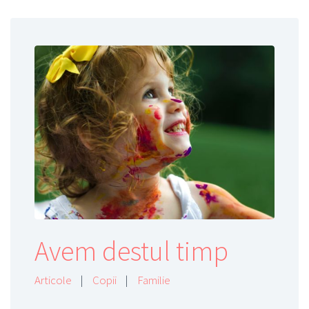
Avem destul timp
Articole
|
Copii
|
Familie