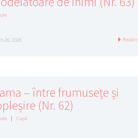
odelatoare de inimi (Nr. 63)
cole
Read m
h 26, 2026
ama – între frumusețe și
pleșire (Nr. 62)
cole
|
Copii