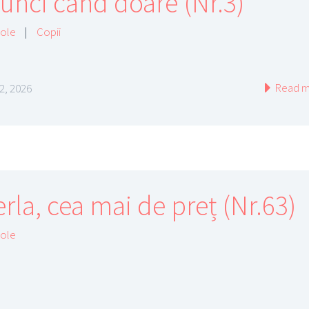
tunci când doare (Nr.3)
cole
|
Copii
Read m
 2, 2026
rla, cea mai de preț (Nr.63)
cole