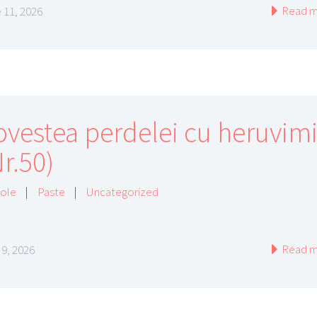
Read m
 11, 2026
ovestea perdelei cu heruvim
r.50)
cole
|
Paste
|
Uncategorized
Read m
 9, 2026