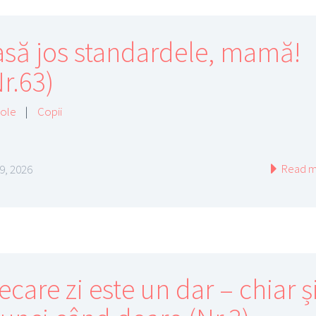
asă jos standardele, mamă!
r.63)
cole
|
Copii
Read m
 9, 2026
ecare zi este un dar – chiar ș