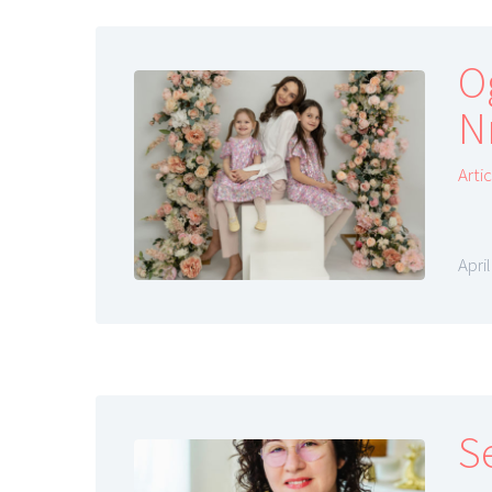
O
N
Arti
April
Se