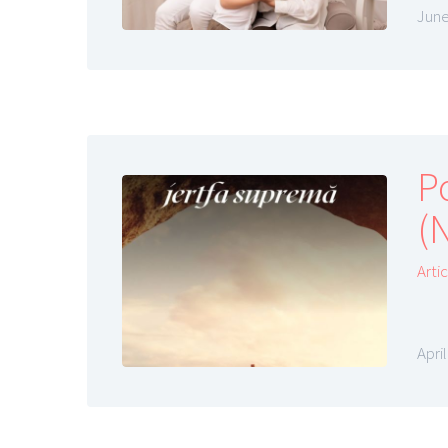
June
P
(N
Arti
April