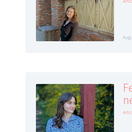
Arti
Augu
F
ne
Arti