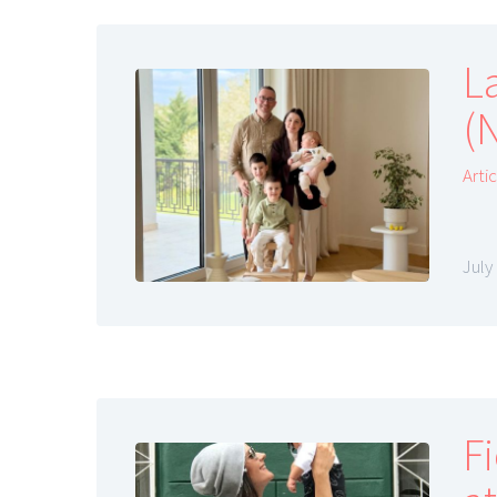
L
(N
Arti
July
Fi