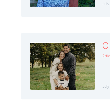
July
O
Arti
July