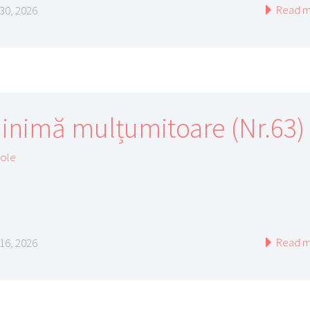
Read m
 30, 2026
 inimă mulțumitoare (Nr.63)
cole
Read m
 16, 2026