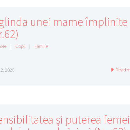
glinda unei mame împlinite 
r.62)
cole
|
Copii
|
Familie
Read m
 2, 2026
nsibilitatea și puterea femei