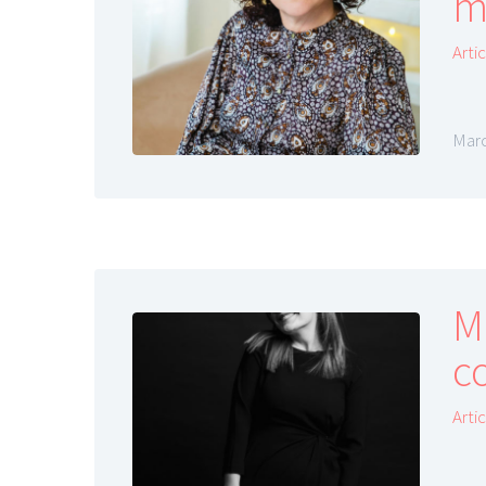
m
Arti
Marc
M
co
Arti