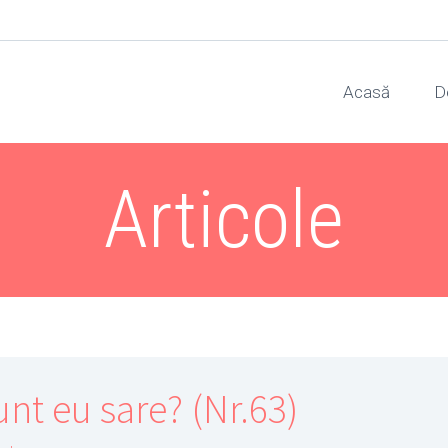
Acasă
D
Articole
unt eu sare? (Nr.63)