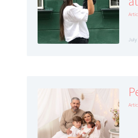
a
Arti
July
Pe
Arti