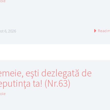
cole
Read m
st 6, 2026
emeie, eşti dezlegată de
putinţa ta! (Nr.63)
cole