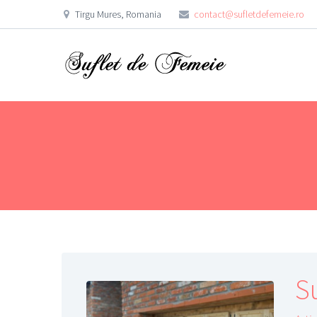
Tirgu Mures, Romania
contact@sufletdefemeie.ro
S