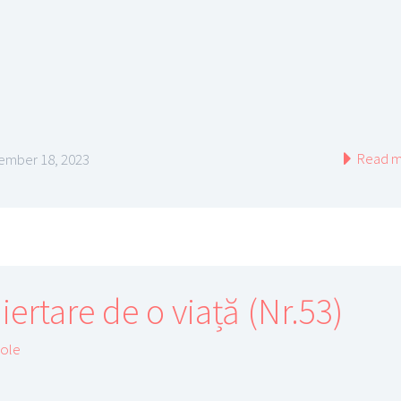
Read m
mber 18, 2023
iertare de o viață (Nr.53)
cole