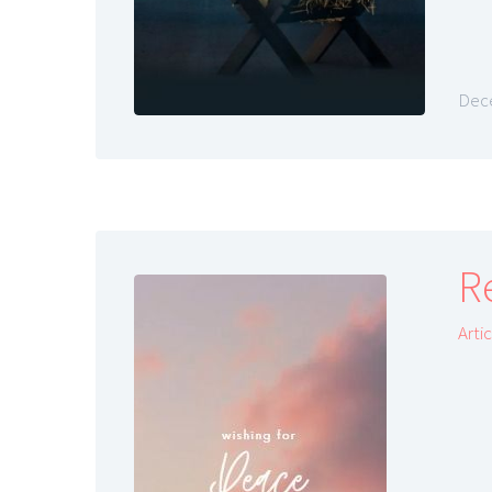
Dece
R
Arti