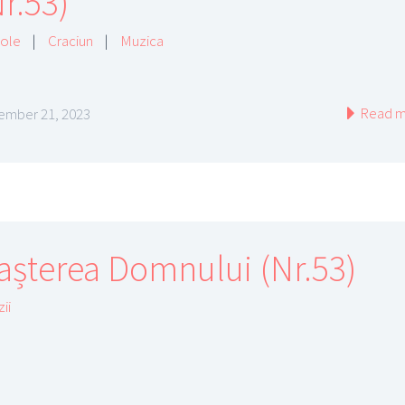
r.53)
cole
|
Craciun
|
Muzica
Read m
mber 21, 2023
așterea Domnului (Nr.53)
ii