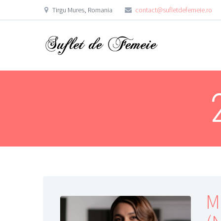
Tirgu Mures, Romania
contact@sufletdefemeie.ro
M