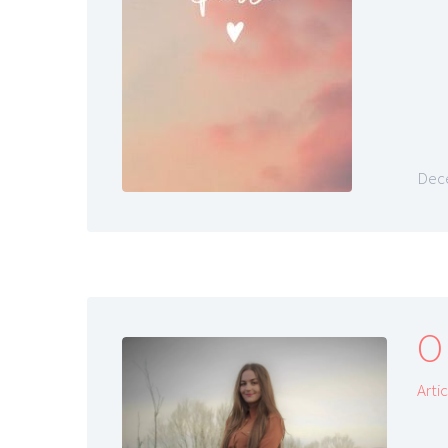
Dece
O 
Arti