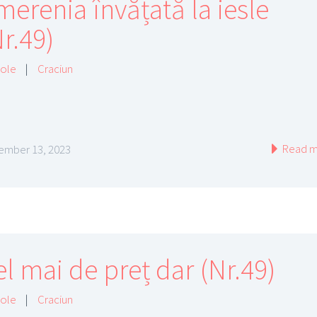
merenia învățată la iesle
r.49)
cole
|
Craciun
Read m
mber 13, 2023
el mai de preț dar (Nr.49)
cole
|
Craciun