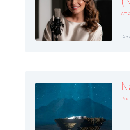
(N
Arti
Dece
N
Poez