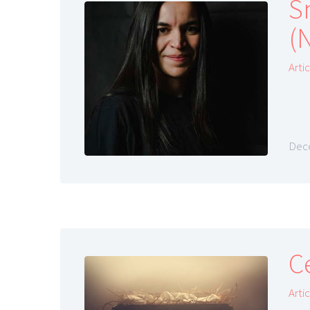
S
(N
Arti
Dece
C
Arti