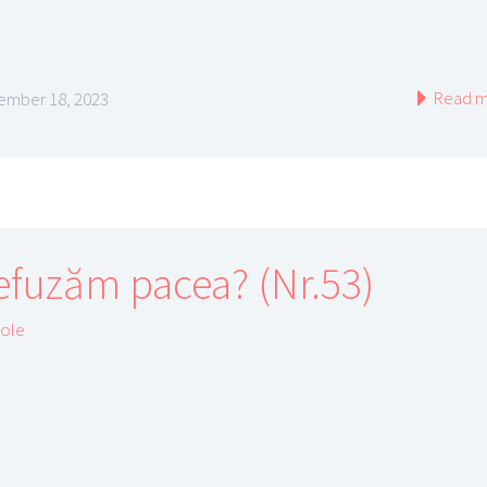
Read m
mber 18, 2023
efuzăm pacea? (Nr.53)
cole