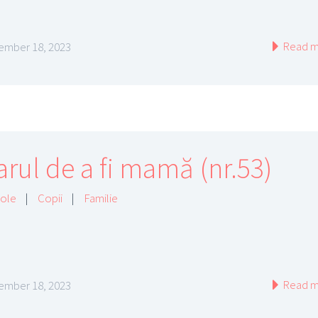
Read m
mber 18, 2023
arul de a fi mamă (nr.53)
cole
|
Copii
|
Familie
Read m
mber 18, 2023