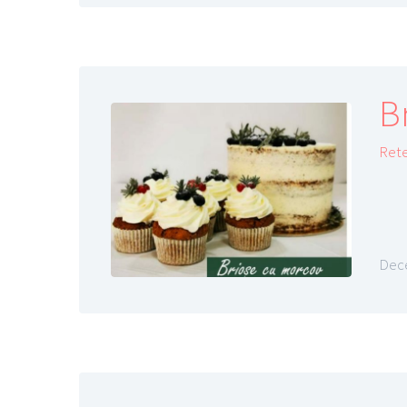
B
Ret
Dece