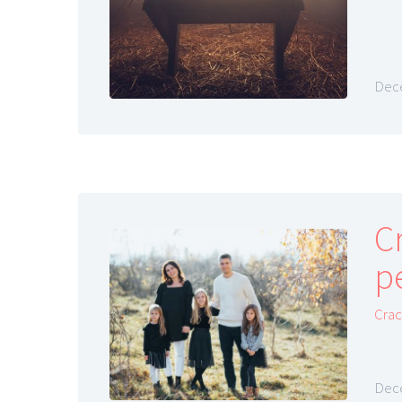
Dece
C
p
Crac
Dece