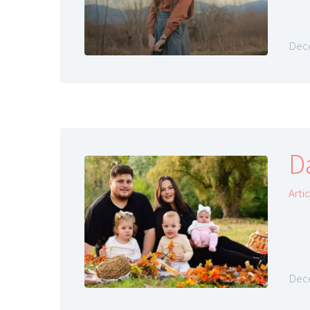
Dece
D
Arti
Dece