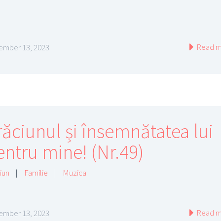
Read m
mber 13, 2023
răciunul și însemnătatea lui
entru mine! (Nr.49)
iun
|
Familie
|
Muzica
Read m
mber 13, 2023