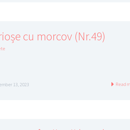
rioșe cu morcov (Nr.49)
ete
Read m
mber 13, 2023